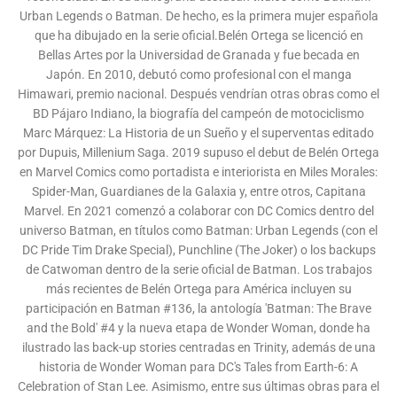
Urban Legends o Batman. De hecho, es la primera mujer española
que ha dibujado en la serie oficial.Belén Ortega se licenció en
Bellas Artes por la Universidad de Granada y fue becada en
Japón. En 2010, debutó como profesional con el manga
Himawari, premio nacional. Después vendrían otras obras como el
BD Pájaro Indiano, la biografía del campeón de motociclismo
Marc Márquez: La Historia de un Sueño y el superventas editado
por Dupuis, Millenium Saga. 2019 supuso el debut de Belén Ortega
en Marvel Comics como portadista e interiorista en Miles Morales:
Spider-Man, Guardianes de la Galaxia y, entre otros, Capitana
Marvel. En 2021 comenzó a colaborar con DC Comics dentro del
universo Batman, en títulos como Batman: Urban Legends (con el
DC Pride Tim Drake Special), Punchline (The Joker) o los backups
de Catwoman dentro de la serie oficial de Batman. Los trabajos
más recientes de Belén Ortega para América incluyen su
participación en Batman #136, la antología 'Batman: The Brave
and the Bold' #4 y la nueva etapa de Wonder Woman, donde ha
ilustrado las back-up stories centradas en Trinity, además de una
historia de Wonder Woman para DC's Tales from Earth-6: A
Celebration of Stan Lee. Asimismo, entre sus últimas obras para el