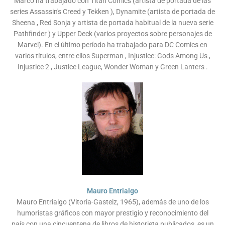
Marco ha trabajado con Titan Comics (artista de portada de las
series Assassin's Creed y Tekken ), Dynamite (artista de portada de
Sheena , Red Sonja y artista de portada habitual de la nueva serie
Pathfinder ) y Upper Deck (varios proyectos sobre personajes de
Marvel). En el último período ha trabajado para DC Comics en
varios títulos, entre ellos Superman , Injustice: Gods Among Us ,
Injustice 2 , Justice League, Wonder Woman y Green Lanters .
Mauro Entrialgo
Mauro Entrialgo (Vitoria-Gasteiz, 1965), además de uno de los
humoristas gráficos con mayor prestigio y reconocimiento del
país con una cincuentena de libros de historieta publicados, es un